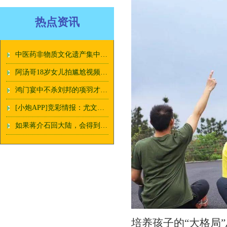
热点资讯
中医药非物质文化遗产集中亮相上海地铁 带民众近距离感受中医魅力
阿汤哥18岁女儿拍尴尬视频，乖乖女变精神小妹，宣布考入美国名校
鸿门宴中不杀刘邦的项羽才是最大赢家
[小炮APP]竞彩情报：尤文主帅2024年6月执教
如果蒋介石回大陆，会得到什么职位？周总理的许诺轰动国际
培养孩子的“大格局