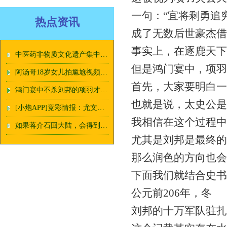
一句：“宜将剩勇追
热点资讯
成了无数后世豪杰借
事实上，在逐鹿天下
中医药非物质文化遗产集中亮相上海地铁 带民众近距离感受中医魅力
但是鸿门宴中，项羽
阿汤哥18岁女儿拍尴尬视频，乖乖女变精神小妹，宣布考入美国名校
首先，大家要明白一
鸿门宴中不杀刘邦的项羽才是最大赢家
也就是说，太史公是
[小炮APP]竞彩情报：尤文主帅2024年6月执教
我相信在这个过程中
如果蒋介石回大陆，会得到什么职位？周总理的许诺轰动国际
尤其是刘邦是最终的
那么润色的方向也会
下面我们就结合史书
公元前206年，冬
刘邦的十万军队驻扎